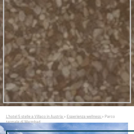
L’hotel 5 stelle a Villaco in Austria
>
Esperienza wellness
>
Parco
termale di Warmbad