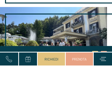
Titolo
Consenso
Arrivo e partenza*
2 Adulti
Nome
Cognome*
E-mail*
Invia
Prenota
RICHIEDI
PRENOTA
marketing
Green Flag
Grazie a questa speciale combinazione, il centro
termale ha deciso di candidarsi per il