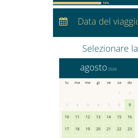
16%
Arrivo:
nessuna sce
Data del viaggi
Pernottamenti:
0
Selezionare la
agosto
2026
lu
ma
me
gi
ve
sa
do
1
2
3
4
5
6
7
8
9
10
11
12
13
14
15
16
17
18
19
20
21
22
23