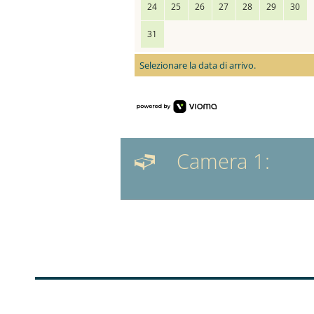
24
25
26
27
28
29
30
31
Selezionare la data di arrivo.
Camera 1: