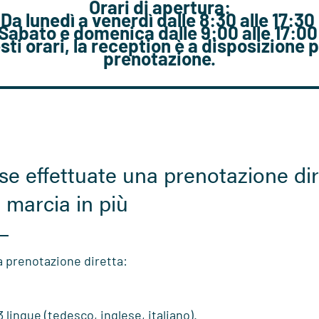
Orari di apertura:
Da lunedì a venerdì dalle 8:30 alle 17:30
Sabato e domenica dalle 9:00 alle 17:0
esti orari, la reception è a disposizione p
prenotazione.
 se effettuate una prenotazione di
marcia in più
a prenotazione diretta:
3 lingue
(tedesco, inglese, italiano).