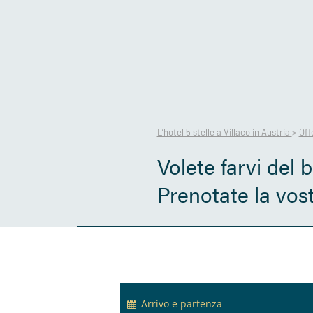
L’hotel 5 stelle a Villaco in Austria
>
Off
Volete farvi del 
Prenotate la vos
Arrivo e partenza