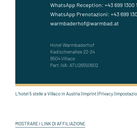
WhatsApp Reception: +43 699 1300 
WhatsApp Prenotazioni: +43 699 130
warmbaderhof@warmbad.at
Hotel Warmbaderhof
Kadischenallee 22-24
9504 Villaco
Part.IVA: ATU26550602
L’hotel 5 stelle a Villaco in Austria
Imprint
Privacy
Impostazio
MOSTRARE I LINK DI AFFILIAZIONE