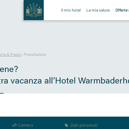
Il mio hotel
La mia salute
Offerte 
erte & Prezzi
>
Prenotazione
bene?
tra vacanza all’Hotel Warmbaderh
Camera
Dati personali