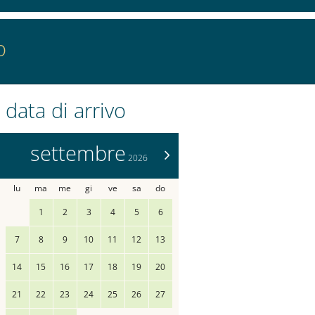
lta
Partenza:
nessuna
o
 data di arrivo
settembre
>
2026
lu
ma
me
gi
ve
sa
do
1
2
3
4
5
6
7
8
9
10
11
12
13
14
15
16
17
18
19
20
21
22
23
24
25
26
27