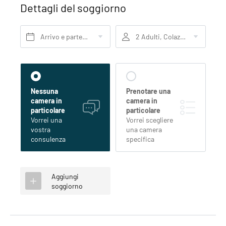
Dettagli del soggiorno
Arrivo e partenza*
2 Adulti, Colazione
Nessuna
Prenotare una
camera in
camera in
particolare
particolare
Vorrei una
Vorrei scegliere
vostra
una camera
consulenza
specifica
Aggiungi
soggiorno