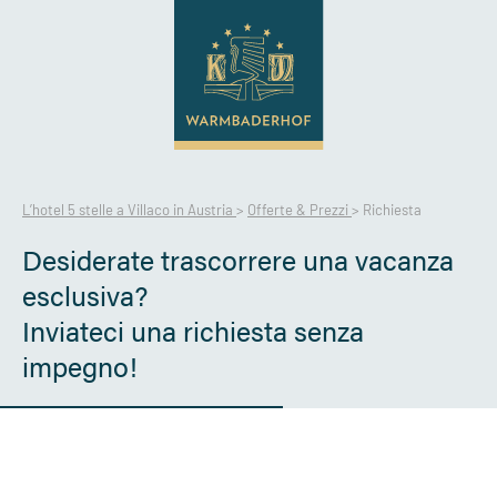
L’hotel 5 stelle a Villaco in Austria
>
Offerte & Prezzi
>
Richiesta
Desiderate trascorrere una vacanza
esclusiva?
Inviateci una richiesta senza
impegno!