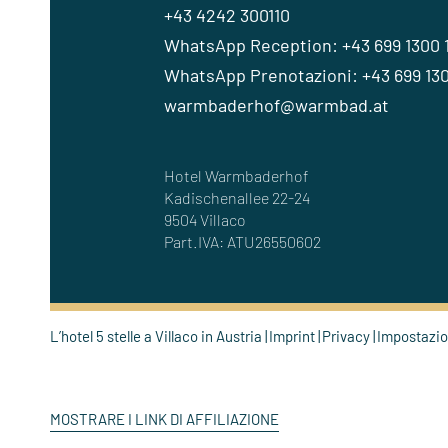
+43 4242 300110
WhatsApp Reception: +43 699 1300 
WhatsApp Prenotazioni: +43 699 130
warmbaderhof@warmbad.at
Hotel Warmbaderhof
Kadischenallee 22-24
9504 Villaco
Part.IVA: ATU26550602
L’hotel 5 stelle a Villaco in Austria
Imprint
Privacy
Impostazio
MOSTRARE I LINK DI AFFILIAZIONE