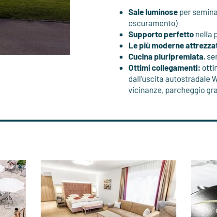
Sale luminose
per seminar
oscuramento)
Supporto perfetto
nella 
Le più moderne attrezza
Cucina pluripremiata
, s
Ottimi collegamenti:
otti
dall'uscita autostradale 
vicinanze, parcheggio gra