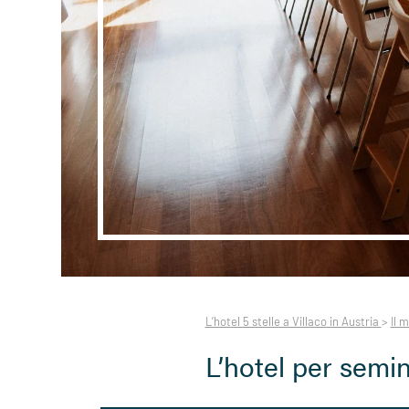
L’hotel 5 stelle a Villaco in Austria
>
Il 
L’hotel per semin