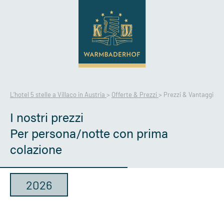
L’hotel 5 stelle a Villaco in Austria
>
Offerte & Prezzi
>
Prezzi & Vantaggi
I nostri prezzi
Per persona/notte con prima
colazione
2026