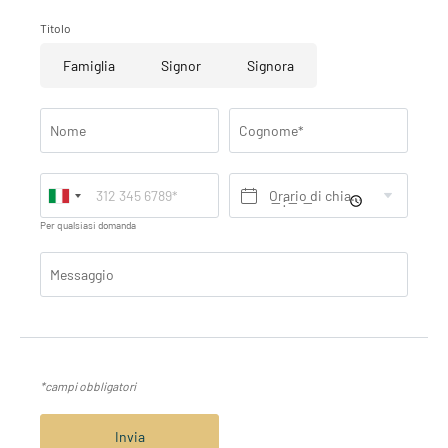
Titolo
Famiglia
Signor
Signora
Nome
Cognome*
Orario di chiamata desiderato*
Per qualsiasi domanda
Messaggio
*campi obbligatori
Invia