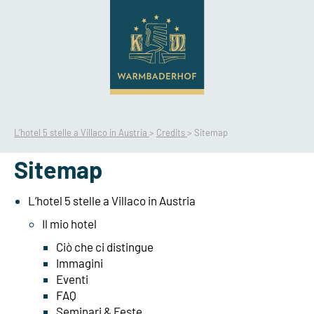
L’hotel 5 stelle a Villaco in Austria
>
Credits
>
Sitemap
Sitemap
L’hotel 5 stelle a Villaco in Austria
Il mio hotel
Ciò che ci distingue
Immagini
Eventi
FAQ
Seminari & Feste