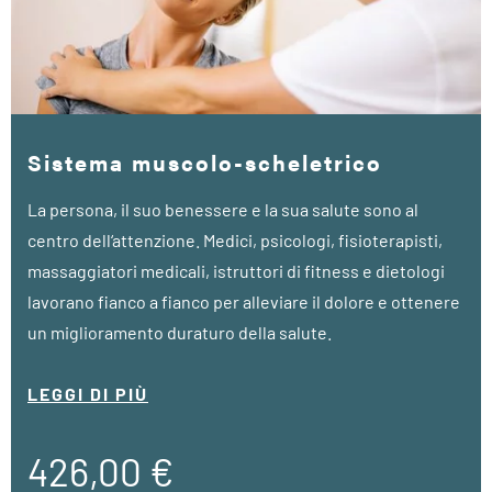
Sistema muscolo-scheletrico
La persona, il suo benessere e la sua salute sono al
centro dell‘attenzione. Medici, psicologi, fisioterapisti,
massaggiatori medicali, istruttori di fitness e dietologi
lavorano fianco a fianco per alleviare il dolore e ottenere
un miglioramento duraturo della salute.
• a partire da 5 notti
LEGGI DI PIÙ
• Visita terpeutica VIBE (30 min.)
• 1 visita medica (30 min.)
426,00 €
• 2 sedute di fisioterapia (25 min.)