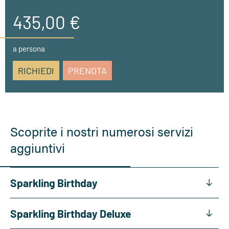
• a partire da 4 notti
435,00 €
• massaggio corpo completo (40 min.)
• 1 massaggio QChi Line (55 min.)
a persona
• 1 seduta di personal training preventivo (55 min.)
RICHIEDI
PRENOTA
• 1 massaggio psicoattivo (55 min.)
Scoprite i nostri numerosi servizi
aggiuntivi
Sparkling Birthday
Sparkling Birthday Deluxe