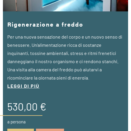
Rigenerazione a freddo
Per una nuova sensazione del corpo e un nuovo senso di
benessere. Un‘alimentazione ricca di sostanze
inquinanti, tossine ambientali, stress e ritmi frenetici
danneggiano il nostro organismo e ci rendono stanchi.
Una visita alla camera del freddo può aiutarvi a
ricominciare la giornata pieni di energia.
LEGGI DI PIÙ
• a partire da 7 notti
• 1 colloquio medico iniziale
530,00 €
• 1 analisi bio-impedenziometrica per misurare la
composizione corporea (30 min.)
a persona
• 4 trattamenti in camera fredda -110°C (3 min.)