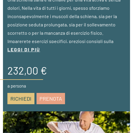
dolori. Nella vita di tutti i giorni, spesso sforziamo
inconsapevolmente i muscoli della schiena, sia per la
posizione seduta prolungata, sia per il sollevamento
scorretto o per la mancanza di esercizio fisico.
Imparerete esercizi specifici, preziosi consigli sulla
postura e tecniche di rilassamento per rafforzare la
LEGGI DI PIÙ
schiena a lungo termine e prevenire i disturbi.
232,00 €
• a partire da 3 notti
• 2 massaggi corpo parziali (25 Min.)
a persona
• 2 sessioni di personal training preventivo (55 Min.)
RICHIEDI
PRENOTA