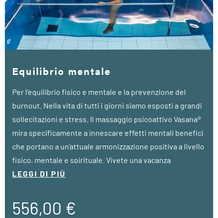
Equilibrio mentale
Per l‘equilibrio fisico e mentale e la prevenzione del
burnout. Nella vita di tutti i giorni siamo esposti a grandi
sollecitazioni e stress. Il massaggio psicoattivo Vasana®
mira specificamente a innescare effetti mentali benefici
che portano a un‘attuale armonizzazione positiva a livello
fisico, mentale e spirituale. Vivete una vacanza
all‘insegna della salute e del benessere!
LEGGI DI PIÙ
• a partire da 5 notti
556,00 €
• Visita terpeutica VIBE (30 min.)