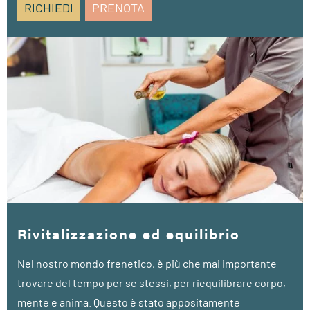
RICHIEDI
PRENOTA
• 1 sessione di personal training preventivo (55 min.)
• 2 impacchi al fegato (20 min.)
• 2 linfodrenaggi (40 min.)
• 1 bagno alcalino in vasca (20 min.)
Rivitalizzazione ed equilibrio
Nel nostro mondo frenetico, è più che mai importante
trovare del tempo per se stessi, per riequilibrare corpo,
mente e anima. Questo è stato appositamente