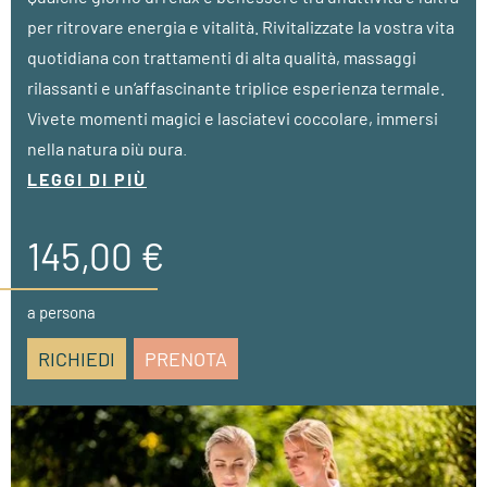
per ritrovare energia e vitalità. Rivitalizzate la vostra vita
quotidiana con trattamenti di alta qualità, massaggi
rilassanti e un‘affascinante triplice esperienza termale.
Vivete momenti magici e lasciatevi coccolare, immersi
nella natura più pura.
LEGGI DI PIÙ
• a partire da 3 notti
• 1 massaggio Breuss (35 min.)
145,00 €
• 1 trattamento viso anti-età (50 min.)
• 1 buono per un caffè a scelta e una fetta di torta nella
a persona
premiata pasticceria
RICHIEDI
PRENOTA