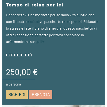
Tempo di relax per lei
Concedetevi una meritata pausa dalla vita quotidiana
con il nostro esclusivo pacchetto relax per lei. Riducete
lo stress e fate il pieno di energia: questo pacchetto vi
offre l‘occasione perfetta per farvi coccolare in
un‘atmosfera tranquilla.
• a partire da 3 notti
LEGGI DI PIÙ
• 1 trattamento viso anti-età (50 min.)
• 1 massaggio corpo completo (55 min.)
250,00 €
• 1 pedicure deluxe (80 min.)
a persona
RICHIEDI
PRENOTA