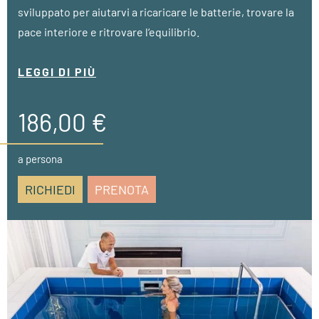
sviluppato per aiutarvi a ricaricare le batterie, trovare la
pace interiore e ritrovare l‘equilibrio.
• a partire da 3 notti
LEGGI DI PIÙ
• 1 impacco alla cannella (40 min.)
• metodo Piroche (50 min.)
186,00 €
• 1 scrub corpo completo VIBE (25 min.)
a persona
RICHIEDI
PRENOTA