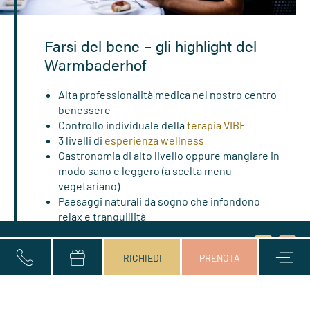
Farsi del bene – gli highlight del
Warmbaderhof
Alta professionalità medica nel nostro centro
benessere
Controllo individuale della
terapia VIBE
3 livelli di
esperienza wellness
Gastronomia di alto livello oppure mangiare in
modo sano e leggero (a scelta menu
vegetariano)
Paesaggi naturali da sogno che infondono
relax e tranquillità
Titolo
Consenso
Arrivo e partenza*
2 Adulti
Nome
Cognome*
E-mail*
Invia
Prenota
RICHIEDI
PRENOTA
marketing
Camere & suite dell’hotel con terme