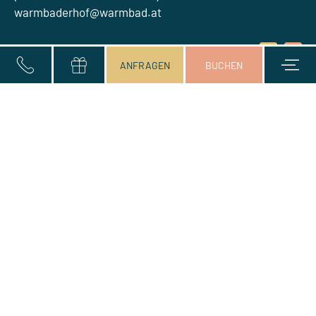
warmbaderhof@warmbad.at
Anrede
Einwilligung
An- und Abreise*
2 Erwachsene
Vorname
Nachname*
E-Mail*
Anfragen
Buchen
Hotel Warmbaderhof
ANFRAGEN
BUCHEN
Marketing
Kadischenallee 22-24
9504 Warmbad-Villach
UID-Nummer: ATU26550602
RÜCKRUF-SERVICE
NEUIGKEITEN
BILDERGALERIE
KATALOGE & DOWNLOADS
LAGE & ANFAHRT
PRESSE
JOBS & KARRIERE
TREUEPROGRAMM