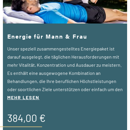
Energie für Mann & Frau
Unser speziell zusammengestelltes Energiepaket ist
darauf ausgelegt, die täglichen Herausforderungen mit
mehr Vitalität, Konzentration und Ausdauer zu meistern.
Es enthält eine ausgewogene Kombination an
Behandlungen, die Ihre beruflichen Höchstleistungen
oder sportlichen Ziele unterstützen oder einfach um den
Alltag mit mehr Schwung zu bewältigen.
MEHR LESEN
• ab 4 Nächte
384,00 €
• 1 VIBE Therapie Check (á 30 Min.)
• 1 QChi Line Massage (á 55 Min.)