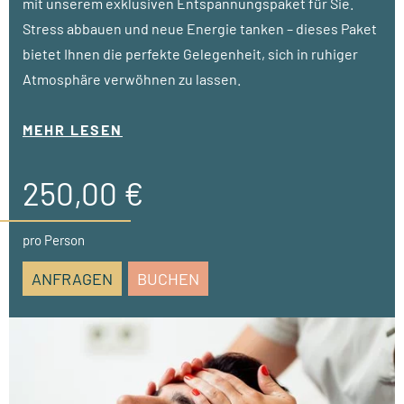
mit unserem exklusiven Entspannungspaket für Sie.
Stress abbauen und neue Energie tanken – dieses Paket
bietet Ihnen die perfekte Gelegenheit, sich in ruhiger
Atmosphäre verwöhnen zu lassen.
• ab 3 Nächte
MEHR LESEN
• 1 Anti-Aging Gesichtsbehandlung (á 50 Min.)
• 1 Ganzkörpermassage (á 55 Min.)
250,00 €
• 1 Pediküre Deluxe (á 80 Min.)
pro Person
ANFRAGEN
BUCHEN