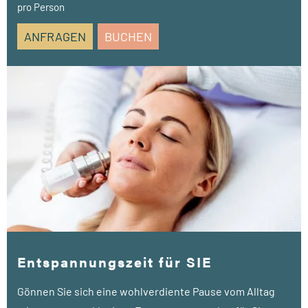
pro Person
• 1 Schröpfmassage (á 20 Min.)
ANFRAGEN
BUCHEN
• 1 Breuss Massage (á 35 Min.)
• 2 präventive Personaltrainings (á 55 Min.)
Entspannungszeit für SIE
Gönnen Sie sich eine wohlverdiente Pause vom Alltag