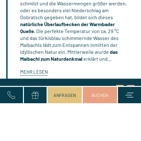
schmilzt und die Wassermengen größer werden,
oder es besonders viel Niederschlag am
Dobratsch gegeben hat, bildet sich dieses
natürliche Überlaufbecken der Warmbader
Quelle.
Die perfekte Temperatur von ca. 29 °C
und das türkisblau schimmernde Wasser des
Maibachls lädt zum Entspannen inmitten der
idyllischen Natur ein. Mittlerweile wurde
das
Maibachl zum Naturdenkmal
erklärt und…
MEHR LESEN
Anrede
Einwilligung
An- und Abreise*
2 Erwachsene
Vorname
Nachname*
E-Mail*
Anfragen
Buchen
ANFRAGEN
BUCHEN
Marketing
Ihr Aufenthalt in unserem Kompetenzzentrum für
Gesundheit und Wohlbefinden rückt in greifbare Nähe.
Sichern Sie sich jetzt eine Auszeit ganz nach Ihrem
Geschmack und versenden Sie noch heute eine
unverbindliche
Urlaubsanfrage
!