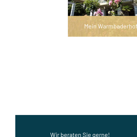
Mein Warmbaderho
Wir beraten Sie gerne!