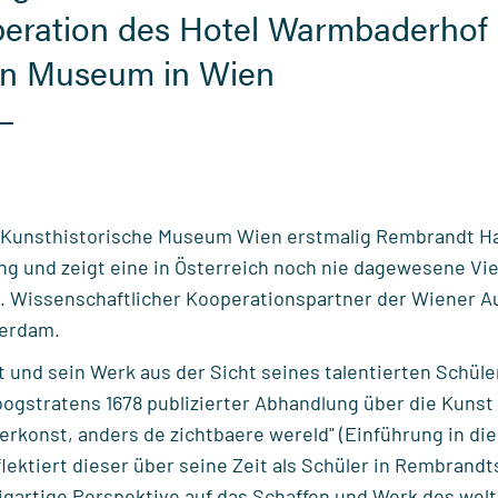
peration des Hotel Warmbaderhof
en Museum in Wien
Kunsthistorische Museum Wien erstmalig Rembrandt Har
g und zeigt eine in Österreich noch nie dagewesene Vie
. Wissenschaftlicher Kooperationspartner der Wiener A
erdam.
und sein Werk aus der Sicht seines talentierten Schül
oogstratens 1678 publizierter Abhandlung über die Kunst d
erkonst, anders de zichtbaere wereld" (Einführung in di
flektiert dieser über seine Zeit als Schüler in Rembrandt
zigartige Perspektive auf das Schaffen und Werk des wel