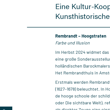
Eine Kultur-Koo
Kunsthistorisch
Rembrandt – Hoogstraten
Farbe und Illusion
Im Herbst 2024 widmet das 
eine große Sonderausstellun
holländischen Barockmalers
Het Rembrandthuis in Amst
Erstmals werden Rembrandt 
(1627–1678) beleuchtet. In H
de hooge schoole der schild
oder Die sichtbare Welt), re
als direkter Zeuge eine ein