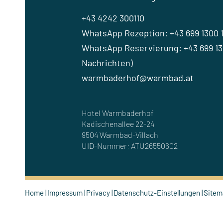
+43 4242 300110
WhatsApp Rezeption: +43 699 1300 
WhatsApp Reservierung: +43 699 130
Nachrichten)
warmbaderhof@warmbad.at
Hotel Warmbaderhof
Kadischenallee 22-24
9504 Warmbad-Villach
UID-Nummer: ATU26550602
Home
Impressum
Privacy
Datenschutz-Einstellungen
Site